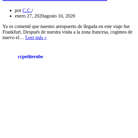
por
C.C.
enero 27, 2020
agosto 10, 2020
Ya os comenté que nuestro aeropuerto de llegada en este viaje fue
Frankfurt. Después de nuestra visita a la zona francesa, cogimos de
GUÍA
nuevo el…
Leer más »
DE
VIAJE:
FRANKFURT
ccpetiterobe