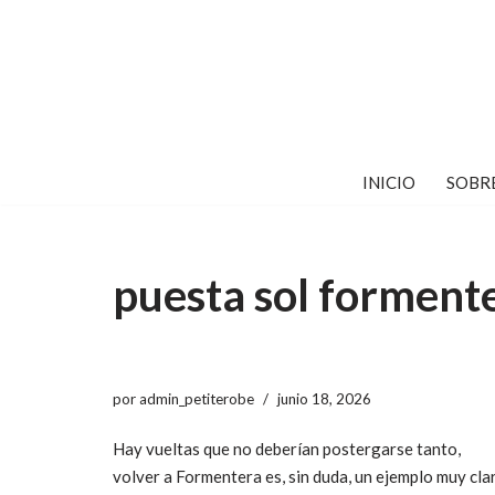
Saltar
al
contenido
INICIO
SOBR
puesta sol forment
por
admin_petiterobe
junio 18, 2026
Hay vueltas que no deberían postergarse tanto,
volver a Formentera es, sin duda, un ejemplo muy cla