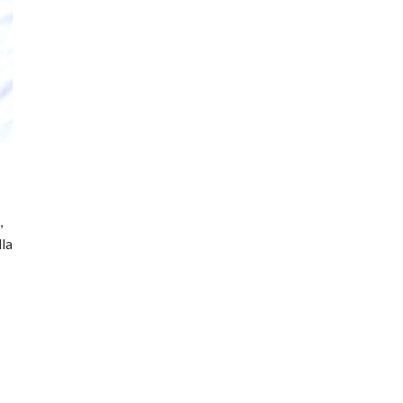
,
lla