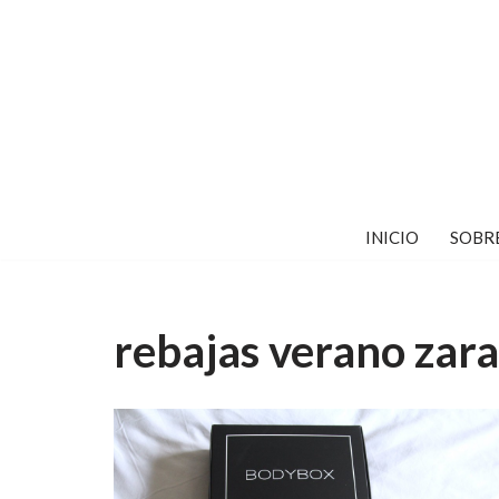
Saltar
al
contenido
INICIO
SOBR
rebajas verano zara