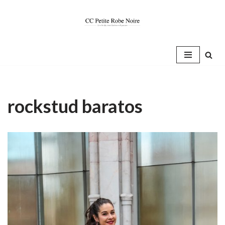
Saltar
al
contenido
rockstud baratos