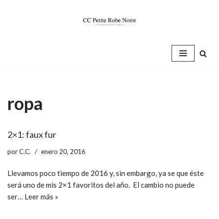
Saltar
al
contenido
ropa
2×1: faux fur
por
C.C.
enero 20, 2016
Llevamos poco tiempo de 2016 y, sin embargo, ya se que éste
será uno de mis 2×1 favoritos del año. El cambio no puede
ser…
Leer más »