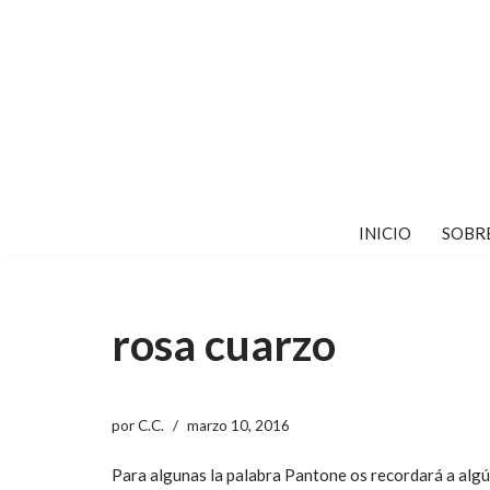
Saltar
al
contenido
INICIO
SOBR
rosa cuarzo
por
C.C.
marzo 10, 2016
Para algunas la palabra Pantone os recordará a alg