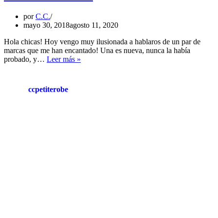
por
C.C.
mayo 30, 2018
agosto 11, 2020
Hola chicas! Hoy vengo muy ilusionada a hablaros de un par de
marcas que me han encantado! Una es nueva, nunca la había
PERFECT
probado, y…
Leer más »
ROSE
ccpetiterobe