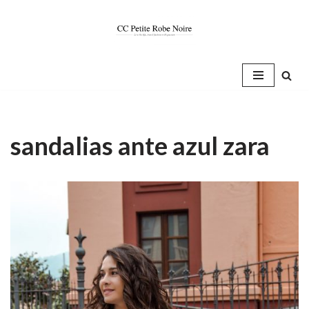
Saltar
al
contenido
sandalias ante azul zara