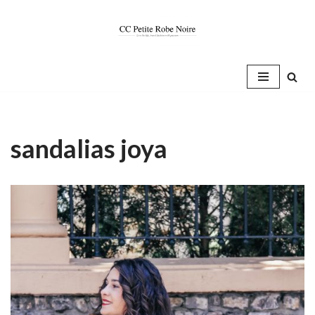
Saltar
al
contenido
sandalias joya