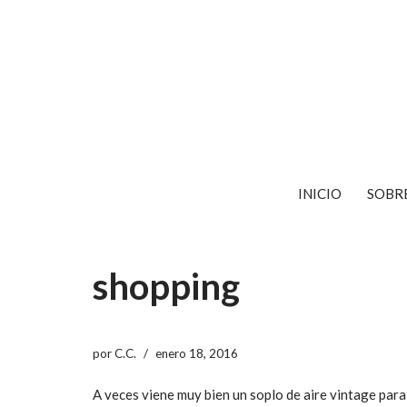
Saltar
al
contenido
INICIO
SOBR
shopping
por
C.C.
enero 18, 2016
A veces viene muy bien un soplo de aire vintage para