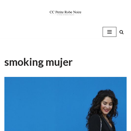
Saltar
al
contenido
smoking mujer