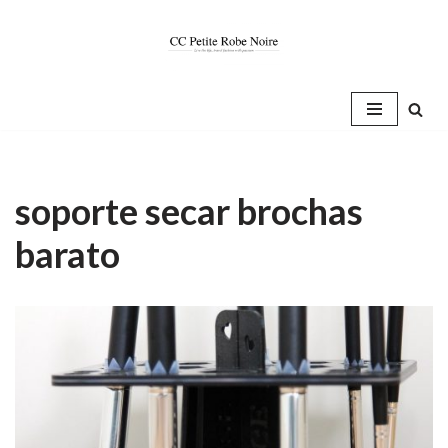
Saltar
al
contenido
soporte secar brochas
barato