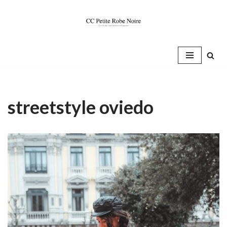
Saltar
al
contenido
streetstyle oviedo