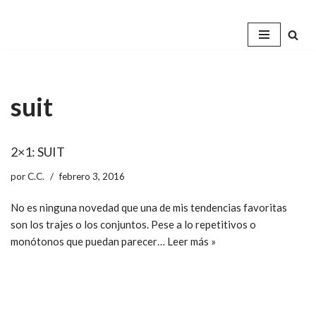
Saltar
al
contenido
suit
2×1: SUIT
por
C.C.
febrero 3, 2016
No es ninguna novedad que una de mis tendencias favoritas
son los trajes o los conjuntos. Pese a lo repetitivos o
monótonos que puedan parecer…
Leer más »