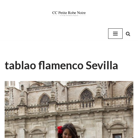
Saltar
al
contenido
tablao flamenco Sevilla