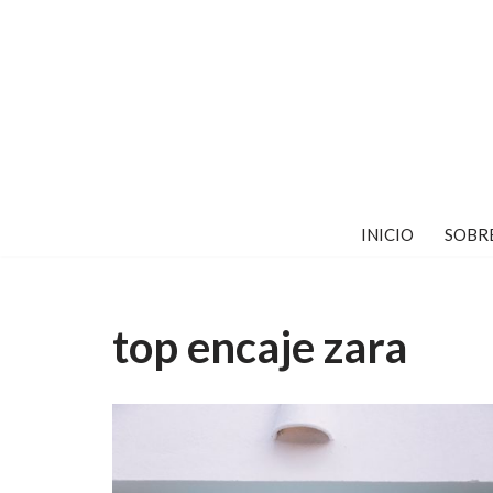
Saltar
al
contenido
INICIO
SOBR
top encaje zara