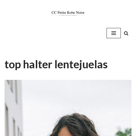
Saltar
al
contenido
top halter lentejuelas