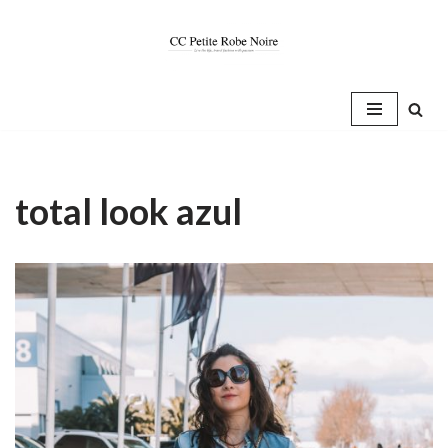
Saltar
al
contenido
total look azul