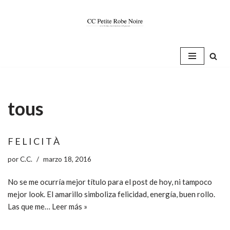
Saltar
al
contenido
tous
F E L I C I T À
por
C.C.
marzo 18, 2016
No se me ocurría mejor título para el post de hoy, ni tampoco
mejor look. El amarillo simboliza felicidad, energía, buen rollo.
Las que me…
Leer más »