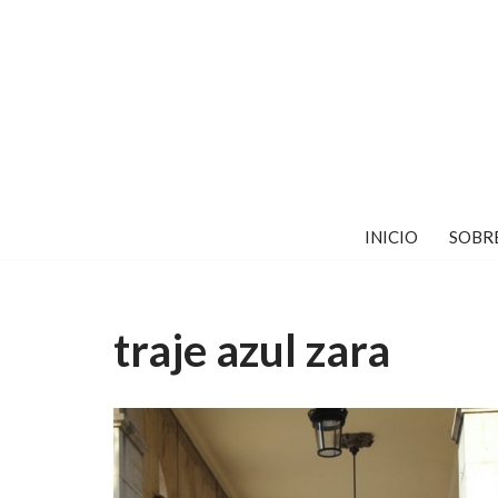
Saltar
al
contenido
INICIO
SOBR
traje azul zara