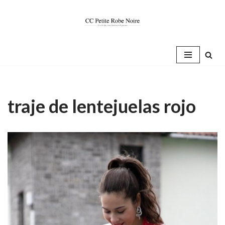
Saltar
al
contenido
traje de lentejuelas rojo