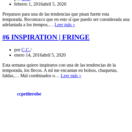
febrero 1, 2016
abril 5, 2020
Preparaos para una de las tendencias que pisan fuerte esta
temporada. Reconozco que en esto sí que puedo ser considerada una
M
adelantada a los tiempos,…
Leer más »
E
T
#6 INSPIRATION | FRINGE
A
L
por
C.C.
L
enero 14, 2016
abril 5, 2020
I
C
Esta semana quiero inspiraros con una de las tendencias de la
temporada, los flecos. A mí me encantan en bolsos, chaquetas,
#6
faldas,… Mal combinados o…
Leer más »
INSPIRATION
|
FRINGE
ccpetiterobe