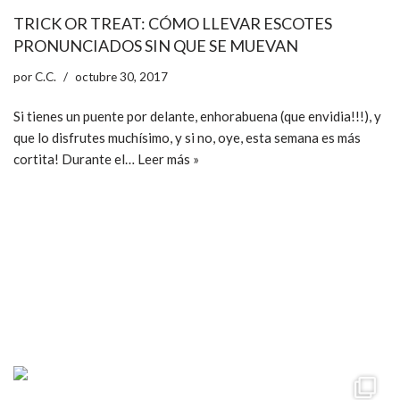
TRICK OR TREAT: CÓMO LLEVAR ESCOTES
PRONUNCIADOS SIN QUE SE MUEVAN
por
C.C.
octubre 30, 2017
Si tienes un puente por delante, enhorabuena (que envidia!!!), y
que lo disfrutes muchísimo, y si no, oye, esta semana es más
cortita! Durante el…
Leer más »
ccpetiterobe