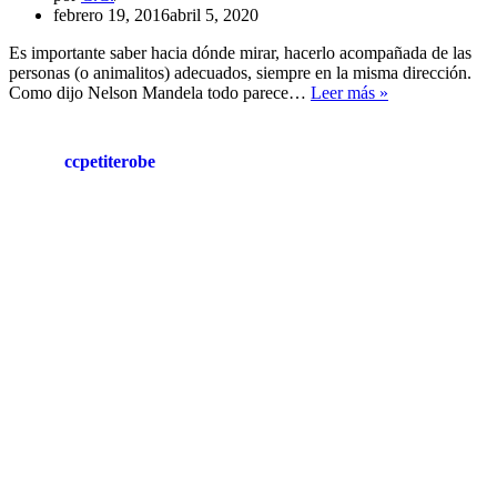
febrero 19, 2016
abril 5, 2020
Es importante saber hacia dónde mirar, hacerlo acompañada de las
personas (o animalitos) adecuados, siempre en la misma dirección.
R
Como dijo Nelson Mandela todo parece…
Leer más »
E
I
N
ccpetiterobe
V
E
N
T