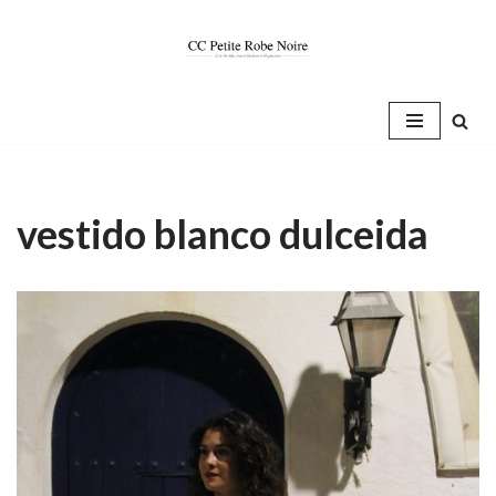
Saltar
al
contenido
vestido blanco dulceida