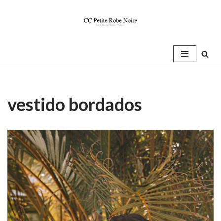
Saltar
al
contenido
vestido bordados