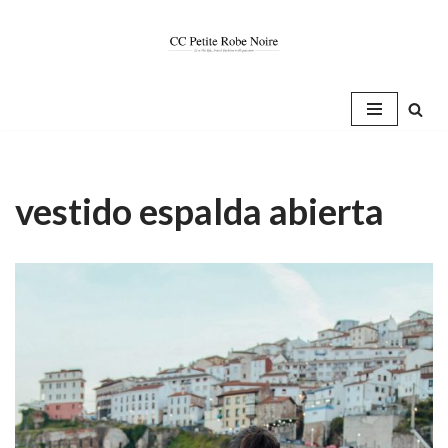
Saltar
al
contenido
vestido espalda abierta