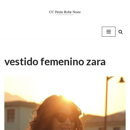
Saltar
al
contenido
vestido femenino zara