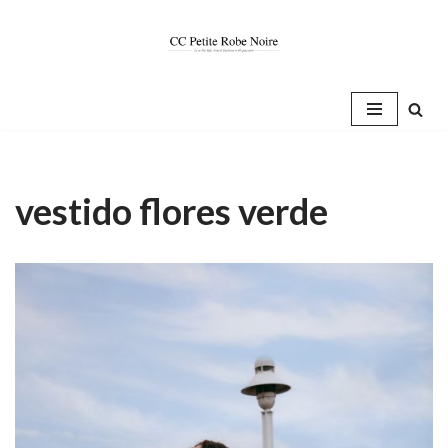
Saltar
al
contenido
vestido flores verde