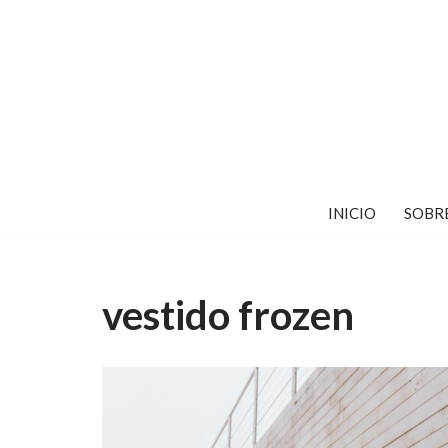
Saltar
al
contenido
INICIO
SOBR
vestido frozen