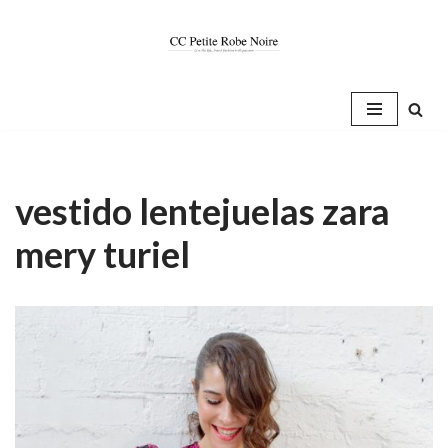
Saltar
al
contenido
vestido lentejuelas zara
mery turiel