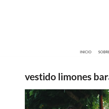
Saltar
al
contenido
INICIO
SOBR
vestido limones bar