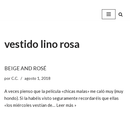
Saltar
al
contenido
vestido lino rosa
BEIGE AND ROSÉ
por
C.C.
agosto 1, 2018
A veces pienso que la película «chicas malas» me caló muy (muy
hondo). Si la habéis visto seguramente recordaréis que ellas
«los miércoles vestían de…
Leer más »