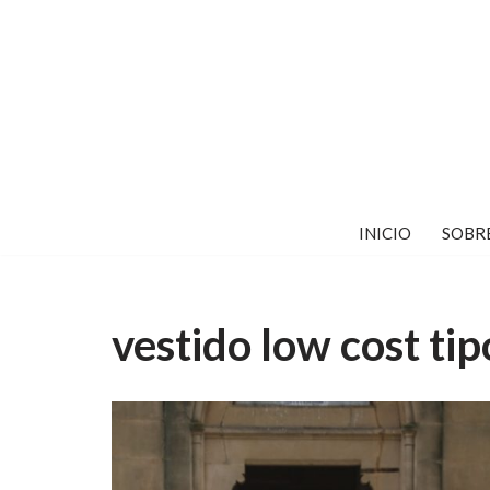
Saltar
al
contenido
INICIO
SOBR
vestido low cost tip