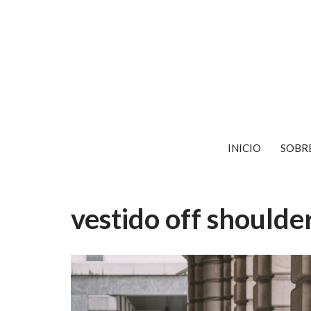
Saltar
al
contenido
INICIO
SOBR
vestido off shoulde