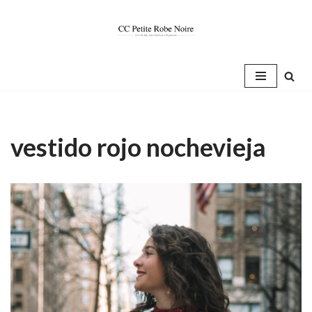
Saltar
al
contenido
vestido rojo nochevieja