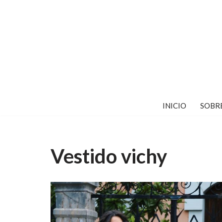
Saltar
al
contenido
INICIO
SOBR
Vestido vichy