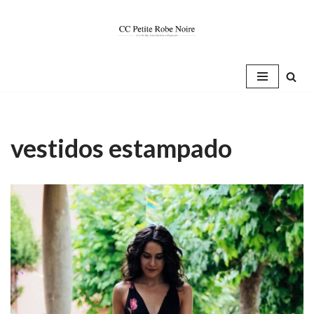
Saltar
al
contenido
vestidos estampado