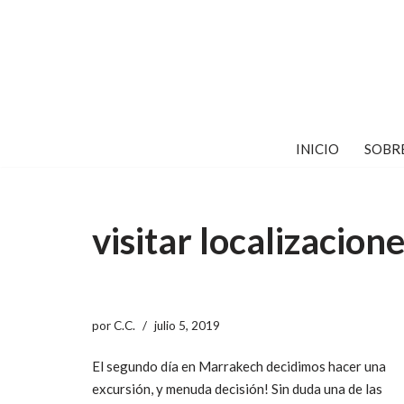
Saltar
al
contenido
INICIO
SOBR
visitar localizacion
por
C.C.
julio 5, 2019
El segundo día en Marrakech decidimos hacer una
excursión, y menuda decisión! Sin duda una de las