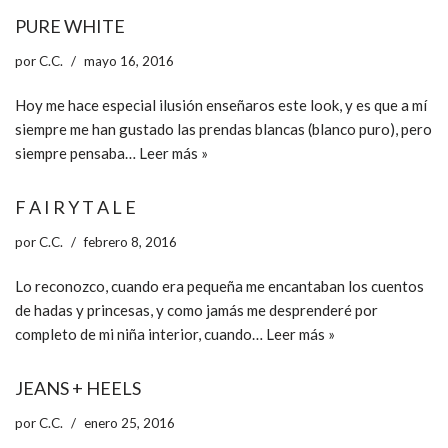
PURE WHITE
por
C.C.
mayo 16, 2016
Hoy me hace especial ilusión enseñaros este look, y es que a mí
siempre me han gustado las prendas blancas (blanco puro), pero
siempre pensaba…
Leer más »
F A I R Y T A L E
por
C.C.
febrero 8, 2016
Lo reconozco, cuando era pequeña me encantaban los cuentos
de hadas y princesas, y como jamás me desprenderé por
completo de mi niña interior, cuando…
Leer más »
JEANS + HEELS
por
C.C.
enero 25, 2016