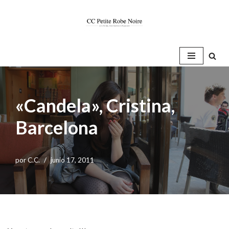
Saltar
al
contenido
«Candela», Cristina,
Barcelona
por
C.C.
junio 17, 2011