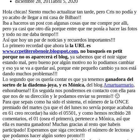
diciembre 28, 2011
abril 5, 2020
Hola chicas! Siento mucho actualizar tan tarde, pero Cris no podía y
yo acabo de llegar a mi casa de Bilbao!!
Iba a haceros un post con algunas cosas que me compre por alli,
pero ya casi que otro día porque entre que me ponía a hacer las fotos
y todo no me daba tiempo!!!
Así que hoy un par de noticias y recuerdos importantes!!!
Lo primero recordad que ahora la
la URL es
www.ccpetiterobenoir.blogspot.com
, no busqueis en petit
porque no os aparecerá el blog,
ya sabemos que el noir sigue
estando mal, pero bueno por algún motivo no lo podiamos cambiar
y eso ya se va a quedar así, porque este pequeño cambio ya nos está
dando muchos problemas!!!
Lo segundo que os quería contar es que ya tenemos
ganadora del
sorteo de la diadema-joya, y es Mónica,
del blog
Amartuarmario
,
enhorabuena!! En seguida nos pondremos en contacto con ella para
que nos de su dirección y le podamos enviar su premio!! 🙂
Para que sepais como ha sido el sistema, el número de la ONCE
premiado del martes (ya que el del lunes no servía porque acababa
en 61 creo recordar) ha sido el 05501, y como hemos recibido 28
comentarios, el 01 (osea el primero), pertenece a Mónica, así que
ella es nuestra ganadora! Muchas gracias al resto que habeis
participado! Esperamos que siga creciendo el número de lectoras y
que podamos hacer algún sorteo pronto!!!