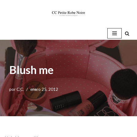
Saltar
al
contenido
Blush me
por
C.C.
enero 25, 2012