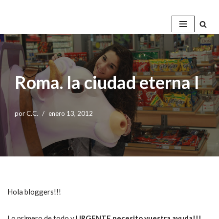
Saltar
al
contenido
Roma. la ciudad eterna I
por
C.C.
enero 13, 2012
Hola bloggers!!!
Lo primero de todo y
URGENTE necesito vuestra ayuda!!!