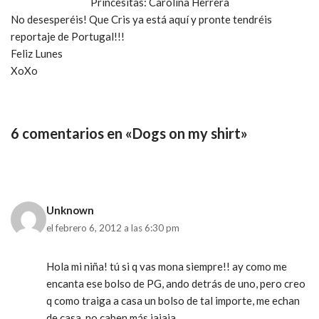
Princesitas: Carolina Herrera
No desesperéis! Que Cris ya está aquí y pronte tendréis
reportaje de Portugal!!!
Feliz Lunes
XoXo
6 comentarios en «Dogs on my shirt»
Unknown
el febrero 6, 2012 a las 6:30 pm
Hola mi niña! tú si q vas mona siempre!! ay como me
encanta ese bolso de PG, ando detrás de uno, pero creo
q como traiga a casa un bolso de tal importe, me echan
de casa, no caben más jajaja