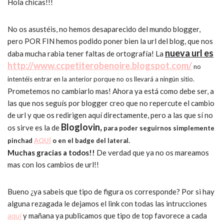
Hola chicas!!!
No os asustéis, no hemos desaparecido del mundo blogger,
pero POR FIN hemos podido poner bien la url del blog, que nos
nueva url es
daba mucha rabia tener faltas de ortografía! La
http://www.ccpetiterobenoire.blogspot.com/
no
intentéis entrar en la anterior porque no os llevará a ningún sitio.
Prometemos no cambiarlo mas! Ahora ya está como debe ser, a
las que nos seguís por blogger creo que no repercute el cambio
de url y que os redirigen aquí directamente, pero a las que sí no
Bloglovin,
os sirve es la de
para poder seguirnos simplemente
pinchad
AQUÍ
o en el badge del lateral.
Muchas gracias a todos!!
De verdad que ya no os mareamos
mas con los cambios de url!!
Bueno ¿ya sabeis que tipo de figura os corresponde? Por si hay
alguna rezagada le dejamos el link con todas las intrucciones
aquí
y mañana ya publicamos que tipo de top favorece a cada