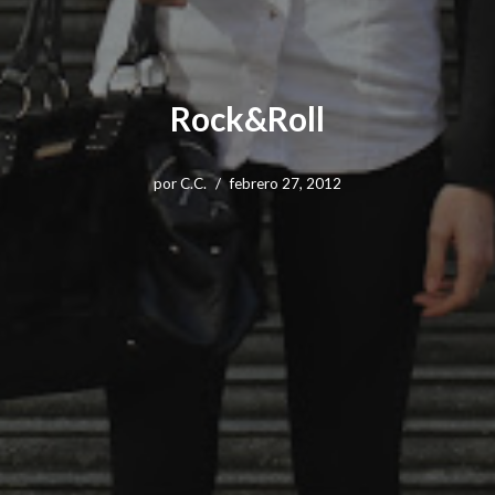
Rock&Roll
por
C.C.
febrero 27, 2012