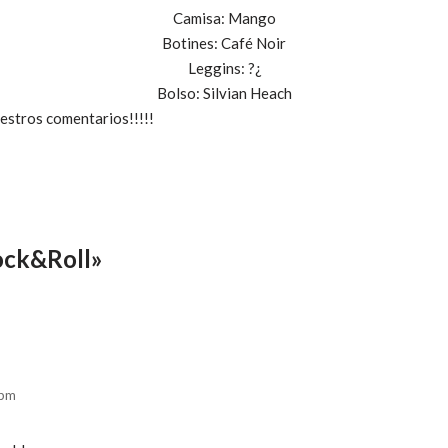
Camisa: Mango
Botines: Café Noir
Leggins: ?¿
Bolso: Silvian Heach
uestros comentarios!!!!!
ock&Roll»
 pm