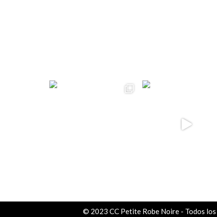
ccpetiterobe
© 2023 CC Petite Robe Noire - Todos los