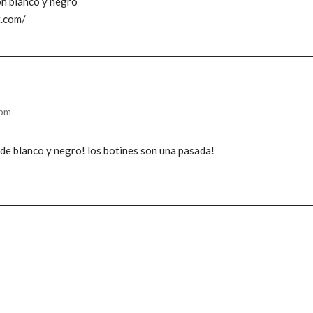
on blanco y negro
t.com/
 pm
de blanco y negro! los botines son una pasada!