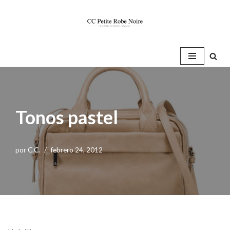
Saltar
al
contenido
Tonos pastel
por
C.C.
febrero 24, 2012