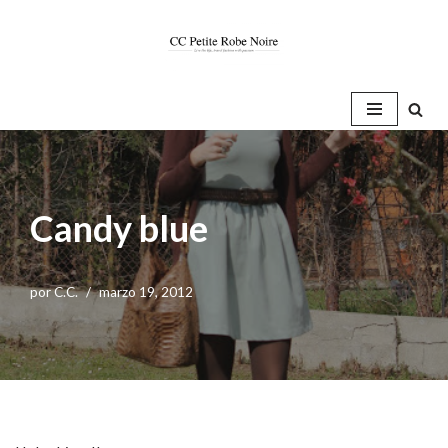
Saltar
al
contenido
Candy blue
por
C.C.
marzo 19, 2012