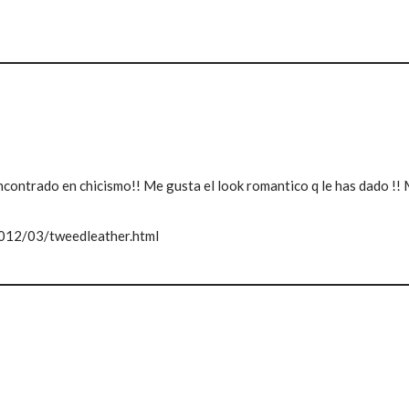
m
ncontrado en chicismo!! Me gusta el look romantico q le has dado !!
012/03/tweedleather.html
m