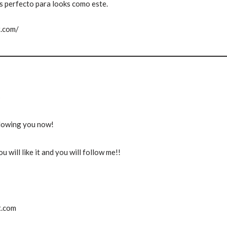
es perfecto para looks como este.
t.com/
m
ollowing you now!
u will like it and you will follow me!!
t.com