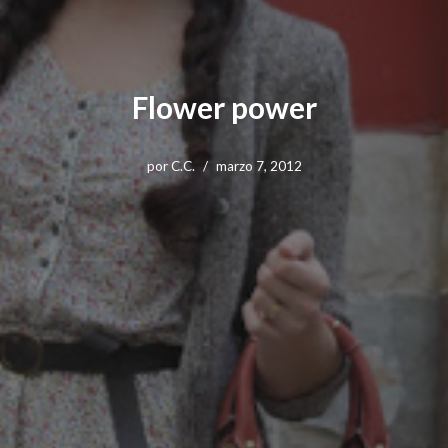
Flower power
por
C.C.
marzo 7, 2012