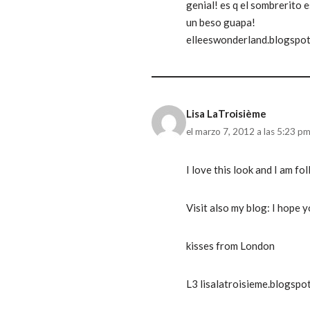
genial! es q el sombrerito 
un beso guapa!
elleeswonderland.blogspo
Lisa LaTroisième
el marzo 7, 2012 a las 5:23 p
I love this look and I am f
Visit also my blog: I hope yo
kisses from London
L3 lisalatroisieme.blogspo