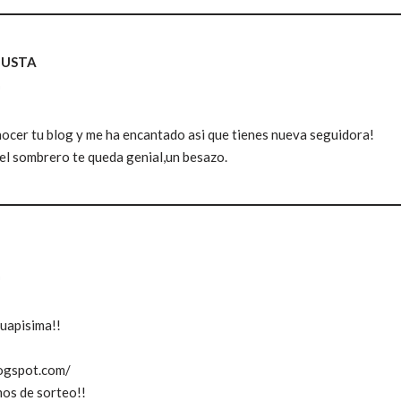
GUSTA
m
ocer tu blog y me ha encantado asi que tienes nueva seguidora!
el sombrero te queda genial,un besazo.
m
guapisima!!
logspot.com/
mos de sorteo!!