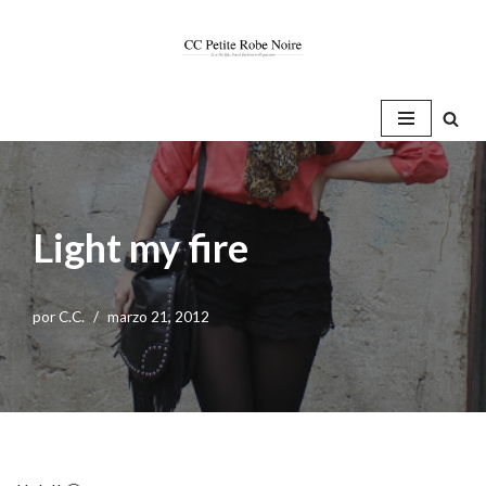
Saltar
al
contenido
Light my fire
por
C.C.
marzo 21, 2012